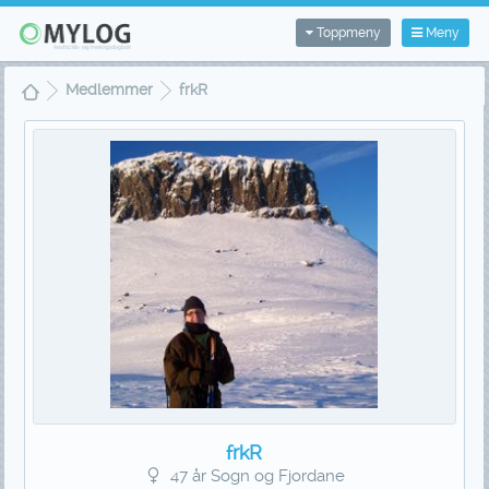
Toppmeny
Meny
Medlemmer
frkR
frkR
47 år Sogn og Fjordane