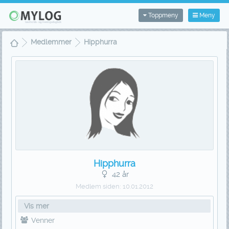
Toppmeny
Meny
Medlemmer
Hipphurra
Hipphurra
42 år
Medlem siden:
10.01.2012
Vis mer
Venner