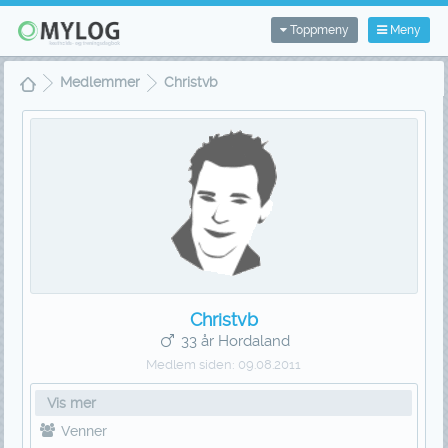
Toppmeny
Meny
Medlemmer
Christvb
Christvb
33 år Hordaland
Medlem siden:
09.08.2011
Vis mer
Venner