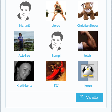
MartinS
bloroy
ChristianSloper
AsleBøe
Bumpi
loleir
KraftMarita
EW
jkr019
Vis alle