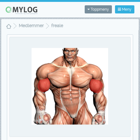
Toppmeny
Meny
Medlemmer
freale