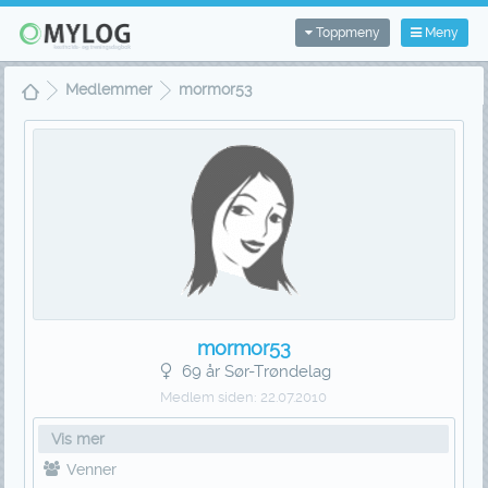
Toppmeny
Meny
Medlemmer
mormor53
mormor53
69 år Sør-Trøndelag
Medlem siden:
22.07.2010
Vis mer
Venner