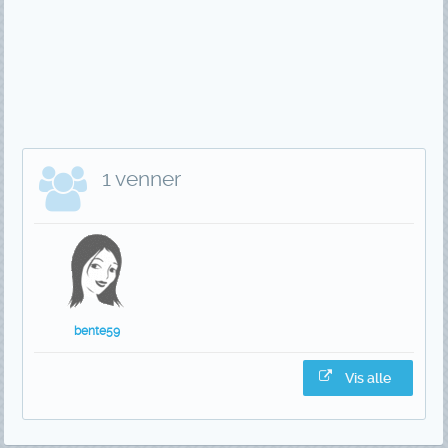
1 venner
bente59
Vis alle