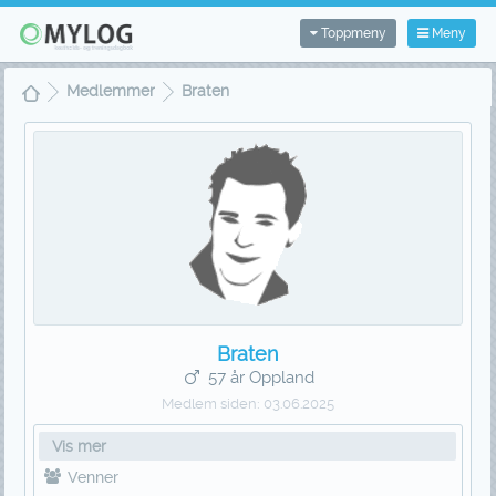
Toppmeny
Meny
Medlemmer
Braten
Braten
57 år Oppland
Medlem siden:
03.06.2025
Vis mer
Venner