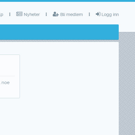
lp
Nyheter
Bli medlem
Logg inn
l noe