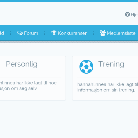
Hje
ld
Forum
Konkurranser
Medlemsliste
Personlig
Trening
linnea har ikke lagt til noe
hannahlinnea har ikke lagt ti
asjon om seg selv.
informasjon om sin trening.