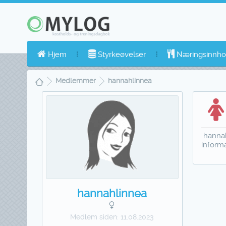
Hjem
Styrkeøvelser
Næringsinnho
Medlemmer
hannahlinnea
hannah
inform
hannahlinnea
Medlem siden:
11.08.2023