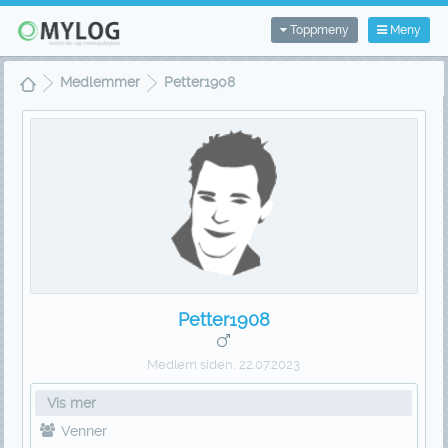
Toppmeny
Meny
Medlemmer
Petter1908
Petter1908
Medlem siden:
22.07.2023
Vis mer
Venner