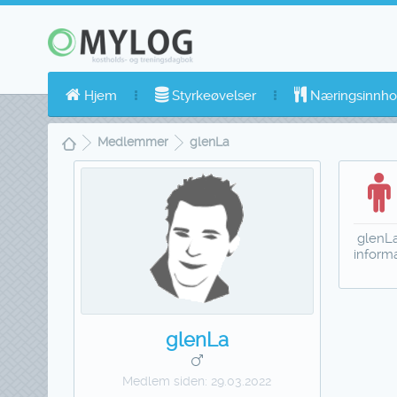
Hjem
Styrkeøvelser
Næringsinnho
Medlemmer
glenLa
glenLa
inform
glenLa
Medlem siden:
29.03.2022