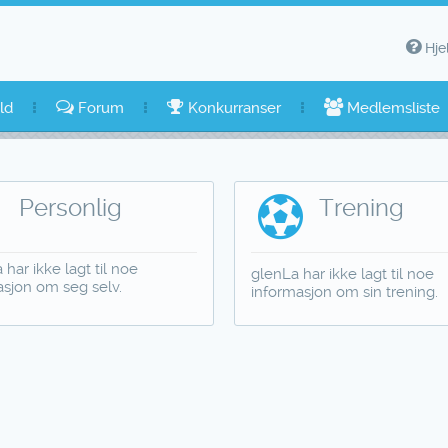
Hje
ld
Forum
Konkurranser
Medlemsliste
Personlig
Trening
 har ikke lagt til noe
glenLa har ikke lagt til noe
asjon om seg selv.
informasjon om sin trening.