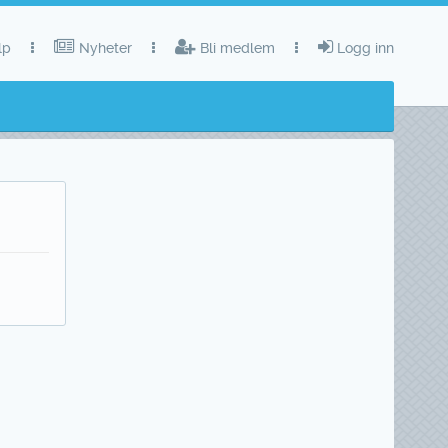
lp
Nyheter
Bli medlem
Logg inn