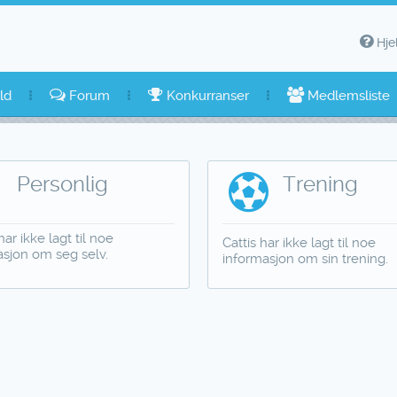
Hje
ld
Forum
Konkurranser
Medlemsliste
Personlig
Trening
har ikke lagt til noe
Cattis har ikke lagt til noe
asjon om seg selv.
informasjon om sin trening.