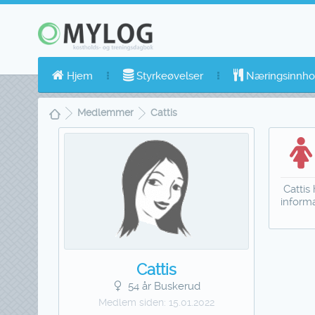
Hjem
Styrkeøvelser
Næringsinnho
Medlemmer
Cattis
Cattis 
inform
Cattis
54 år Buskerud
Medlem siden:
15.01.2022