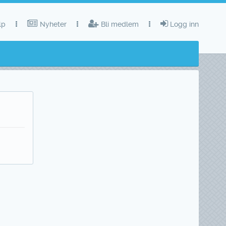
lp
Nyheter
Bli medlem
Logg inn