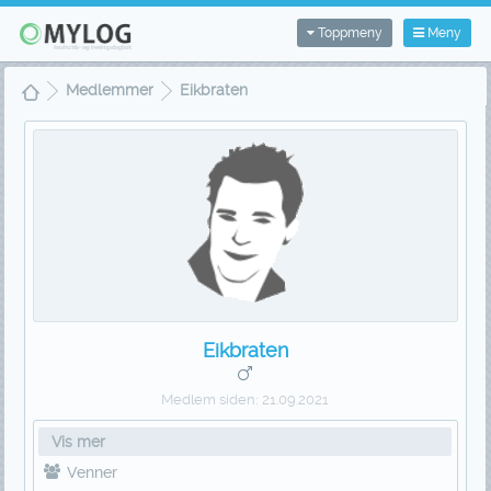
Toppmeny
Meny
Medlemmer
Eikbraten
Eikbraten
Medlem siden:
21.09.2021
Vis mer
Venner