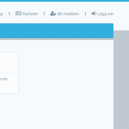
lp
Nyheter
Bli medlem
Logg inn
 noe