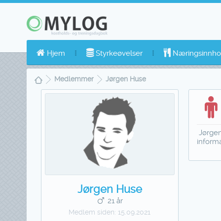
Hjem
Styrkeøvelser
Næringsinnho
Medlemmer
Jørgen Huse
Jørgen
inform
Jørgen Huse
21 år
Medlem siden:
15.09.2021