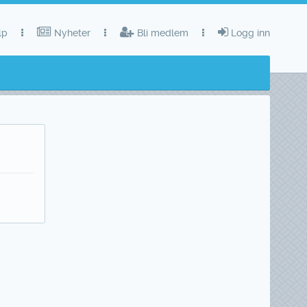
lp
Nyheter
Bli medlem
Logg inn