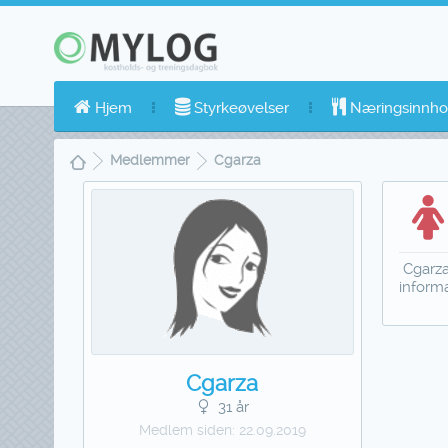
Hjem
Styrkeøvelser
Næringsinnho
Medlemmer
Cgarza
Cgarza
inform
Cgarza
31 år
Medlem siden:
22.09.2019