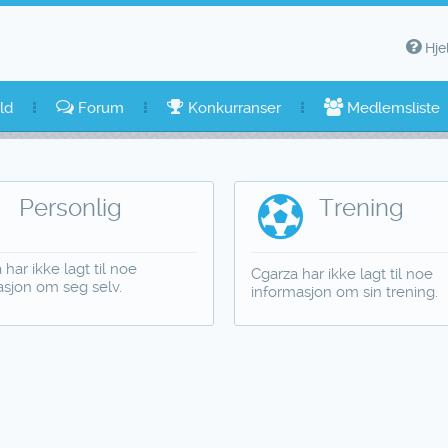
Hje
ld
Forum
Konkurranser
Medlemsliste
Personlig
Trening
 har ikke lagt til noe
Cgarza har ikke lagt til noe
asjon om seg selv.
informasjon om sin trening.