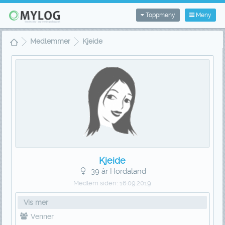
Toppmeny
Meny
Medlemmer
Kjeide
Kjeide
39 år Hordaland
Medlem siden:
16.09.2019
Vis mer
Venner