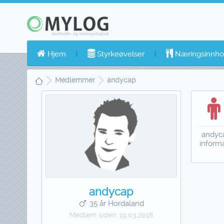
Hjem
Styrkeøvelser
Næringsinnho
Medlemmer
andycap
andyca
inform
andycap
35 år Hordaland
Medlem siden:
19.03.2018