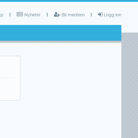
lp
Nyheter
Bli medlem
Logg inn