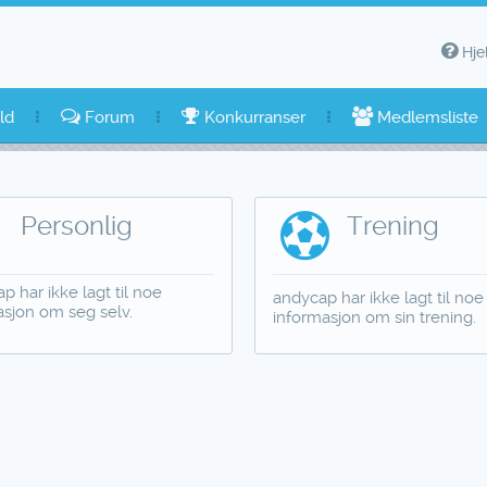
Hje
ld
Forum
Konkurranser
Medlemsliste
Personlig
Trening
p har ikke lagt til noe
andycap har ikke lagt til noe
asjon om seg selv.
informasjon om sin trening.