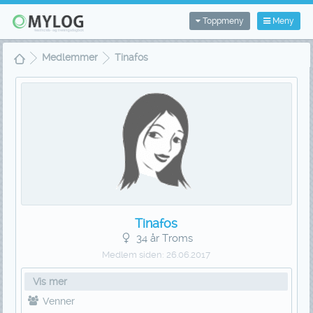
Toppmeny
Meny
Medlemmer
Tinafos
Tinafos
34 år Troms
Medlem siden:
26.06.2017
Vis mer
Venner