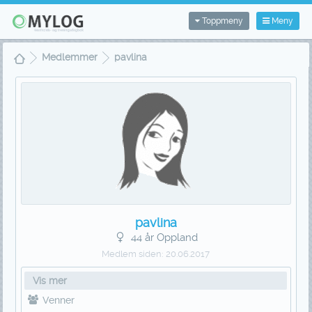
Toppmeny
Meny
Medlemmer
pavlina
pavlina
44 år Oppland
Medlem siden:
20.06.2017
Vis mer
Venner