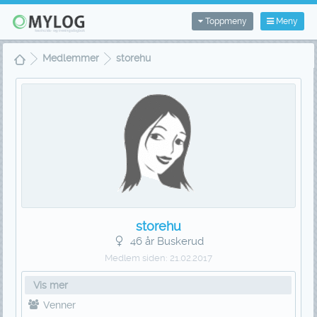
Toppmeny
Meny
Medlemmer
storehu
storehu
46 år Buskerud
Medlem siden:
21.02.2017
Vis mer
Venner