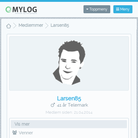
Toppmeny
Meny
Medlemmer
Larsen85
Larsen85
41 år Telemark
Medlem siden:
21.04.2014
Vis mer
Venner