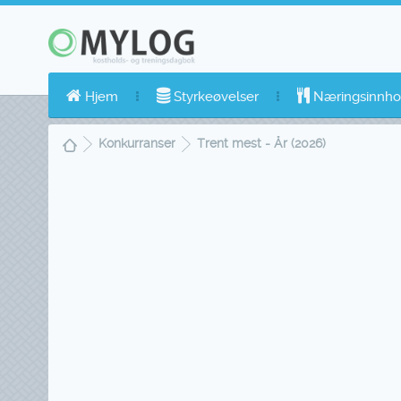
Hjem
Styrkeøvelser
Næringsinnho
Konkurranser
Trent mest - År (2026)