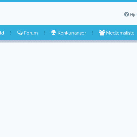
Hje
ld
Forum
Konkurranser
Medlemsliste