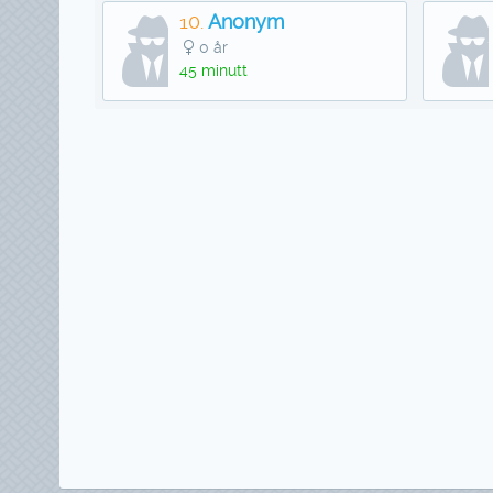
10.
Anonym
0 år
45 minutt