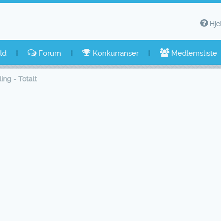
Hje
ld
Forum
Konkurranser
Medlemsliste
ing - Totalt