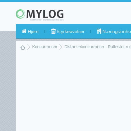
Hjem
Styrkeøvelser
Næringsinnho
Konkurranser
Distansekonkurranse - Rullestol rull