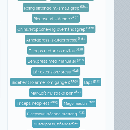
6801
Roing sittende m/smalt grep
6573
Bicepscurl stående
6428
Chins/kroppsheving overhåndsgrep
6384
Arnoldpress (skulderpress)
6138
Triceps nedpress m/tau
5710
Benkpress med manualer
5628
Lår extension/press
5590
5212
Sidehev (To armer om gangen)
Dips
4871
Markløft m/strake ben
4803
4702
Triceps nedpress
Mage maskin
4632
Bicepscurl stående m/stang
4547
Militærpress, stående