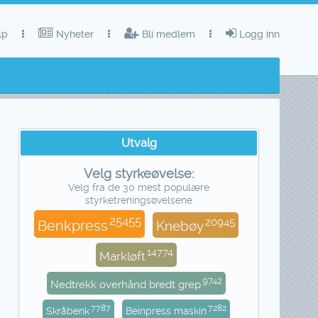
lp
Nyheter
Bli medlem
Logg inn
Utvalg
Velg styrkeøvelse:
Velg fra de 30 mest populære
styrketreningsøvelsene
25455
20945
Benkpress
Knebøy
14774
Markløft
9742
Nedtrekk overhånd bredt grep
7787
7282
Skråbenk
Beinpress maskin