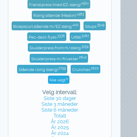
4524
Franskpress (med EZ-stang)
4383
Roing sittende (Maskin)
4111
3549
Bicepscurl stående m/EZ stang
Situps
3336
3282
Pec-deck flyes
Utfall
3159
Skulderpress front m/stang
2842
Skulderpress m/frivekter
2759
2620
Stående roing (stang)
Crunches
0
Ikke valgt
Velg intervall:
Siste 30 dager
Siste 3 måneder
Siste 6 måneder
Totalt
År 2026
År 2025
År 2024