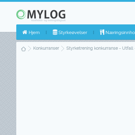
Hjem
Styrkeøvelser
Næringsinnho
Konkurranser
Styrketrening konkurranse - Utfall 