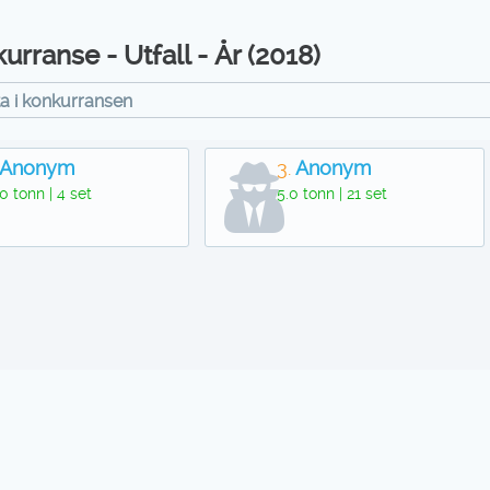
urranse - Utfall - År (2018)
ta i konkurransen
Anonym
3.
Anonym
0 tonn | 4 set
5.0 tonn | 21 set