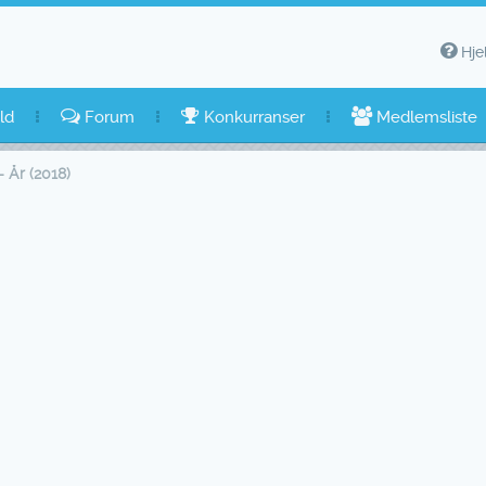
Hje
ld
Forum
Konkurranser
Medlemsliste
- År (2018)