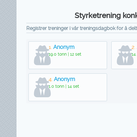
Styrketrening konk
Registrer treninger i vår treningsdagbok for å del
1.
Anonym
2.
19.0 tonn | 12 set
14.
4.
Anonym
1.0 tonn | 14 set