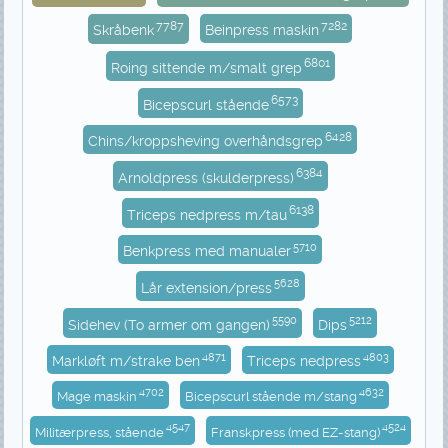
7787
7282
Skråbenk
Beinpress maskin
6801
Roing sittende m/smalt grep
6573
Bicepscurl stående
6428
Chins/kroppsheving overhåndsgrep
6384
Arnoldpress (skulderpress)
6138
Triceps nedpress m/tau
5710
Benkpress med manualer
5628
Lår extension/press
5590
5212
Sidehev (To armer om gangen)
Dips
4871
4803
Markløft m/strake ben
Triceps nedpress
4702
4632
Mage maskin
Bicepscurl stående m/stang
4547
4524
Militærpress, stående
Franskpress (med EZ-stang)