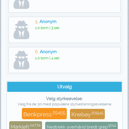
5.
Anonym
1.0 tonn | 3 set
6.
Anonym
1.0 tonn | 4 set
Utvalg
Velg styrkeøvelse:
Velg fra de 30 mest populære styrketreningsøvelsene
25455
20945
Benkpress
Knebøy
14774
9742
Markløft
Nedtrekk overhånd bredt grep