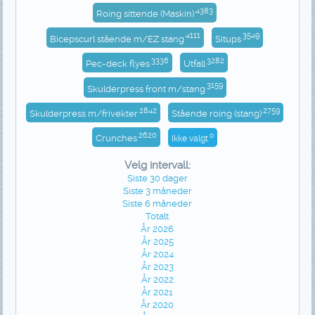
4383
Roing sittende (Maskin)
4111
3549
Bicepscurl stående m/EZ stang
Situps
3336
3282
Pec-deck flyes
Utfall
3159
Skulderpress front m/stang
2842
2759
Skulderpress m/frivekter
Stående roing (stang)
2620
0
Crunches
Ikke valgt
Velg intervall:
Siste 30 dager
Siste 3 måneder
Siste 6 måneder
Totalt
År 2026
År 2025
År 2024
År 2023
År 2022
År 2021
År 2020