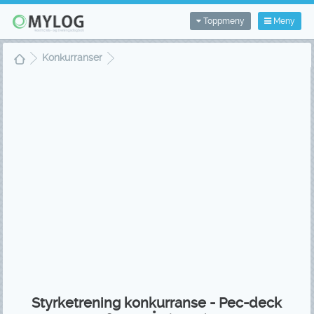
Toppmeny
Meny
Konkurranser
Styrketrening konkurranse - Pec-deck flyes - År (2007)
Styrketrening konkurranse - Pec-deck