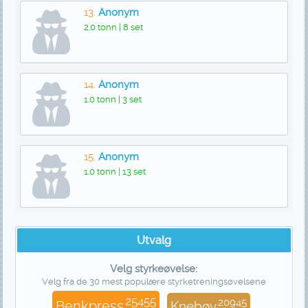
13.
Anonym
2.0 tonn | 8 set
14.
Anonym
1.0 tonn | 3 set
15.
Anonym
1.0 tonn | 13 set
Utvalg
Velg styrkeøvelse:
Velg fra de 30 mest populære styrketreningsøvelsene
25455
20945
Benkpress
Knebøy