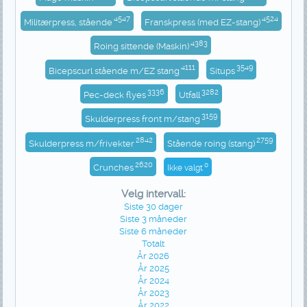
4547
4524
Militærpress, stående
Franskpress (med EZ-stang)
4383
Roing sittende (Maskin)
4111
3549
Bicepscurl stående m/EZ stang
Situps
3336
3282
Pec-deck flyes
Utfall
3159
Skulderpress front m/stang
2842
2759
Skulderpress m/frivekter
Stående roing (stang)
2620
0
Crunches
Ikke valgt
Velg intervall:
Siste 30 dager
Siste 3 måneder
Siste 6 måneder
Totalt
År 2026
År 2025
År 2024
År 2023
År 2022