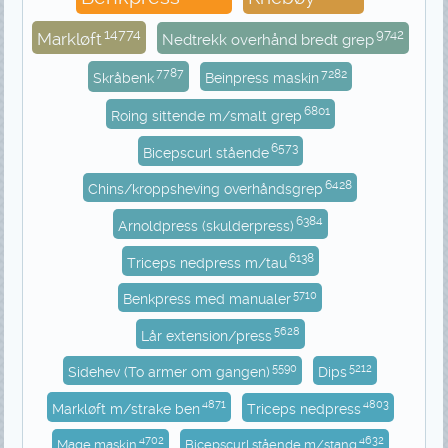
14774
9742
Markløft
Nedtrekk overhånd bredt grep
7787
7282
Skråbenk
Beinpress maskin
6801
Roing sittende m/smalt grep
6573
Bicepscurl stående
6428
Chins/kroppsheving overhåndsgrep
6384
Arnoldpress (skulderpress)
6138
Triceps nedpress m/tau
5710
Benkpress med manualer
5628
Lår extension/press
5590
5212
Sidehev (To armer om gangen)
Dips
4871
4803
Markløft m/strake ben
Triceps nedpress
4702
4632
Mage maskin
Bicepscurl stående m/stang