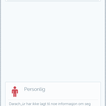
Personlig
Darach_ùr har ikke lagt til noe informasjon om seg