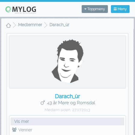
Toppmeny
Meny
Medlemmer
Darach_ùr
Darach_ùr
43 år Møre og Romsdal
Medlem siden:
27.07.2013
Vis mer
Venner