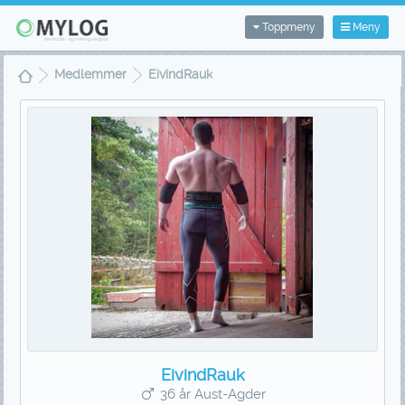
Toppmeny
Meny
Medlemmer
EivindRauk
EivindRauk
36 år Aust-Agder