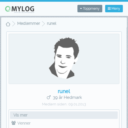
Toppmeny
Meny
Medlemmer
runel
runel
39 år Hedmark
Medlem siden:
09.01.2013
Vis mer
Venner