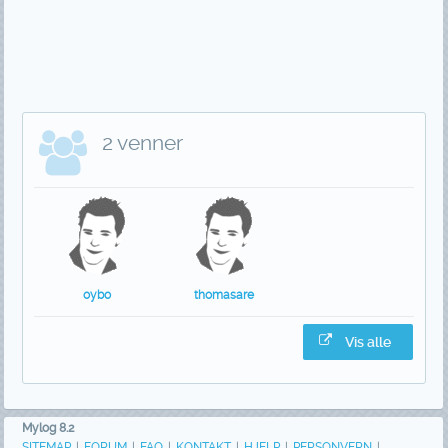
2 venner
oybo
thomasare
Vis alle
Mylog 8.2
SITEMAP
|
FORUM
|
FAQ
|
KONTAKT
|
HJELP
|
PERSONVERN
|