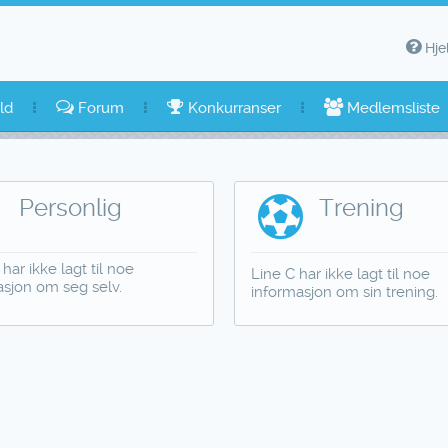
Hje
ld
Forum
Konkurranser
Medlemsliste
Personlig
Trening
 har ikke lagt til noe
Line C har ikke lagt til noe
asjon om seg selv.
informasjon om sin trening.