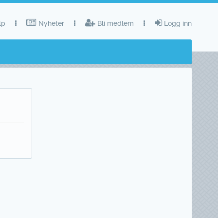
lp
Nyheter
Bli medlem
Logg inn