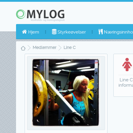
Hjem
Styrkeøvelser
Næringsinnho
Medlemmer
Line C
Line C
inform