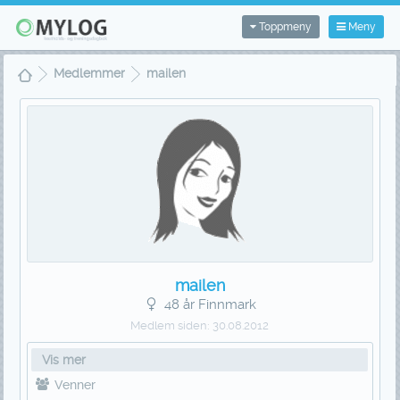
Toppmeny
Meny
Medlemmer
mailen
mailen
48 år Finnmark
Medlem siden:
30.08.2012
Vis mer
Venner