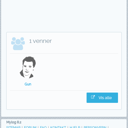
1 venner
Gun
Vis alle
Mylog 8.2
SITEMAP
|
FORUM
|
FAQ
|
KONTAKT
|
HJELP
|
PERSONVERN
|