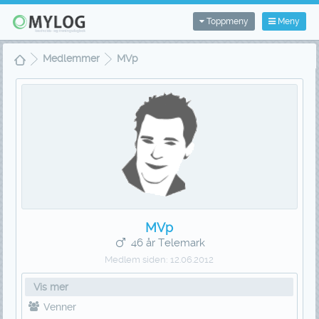
Toppmeny
Meny
Medlemmer
MVp
MVp
46 år Telemark
Medlem siden:
12.06.2012
Vis mer
Venner