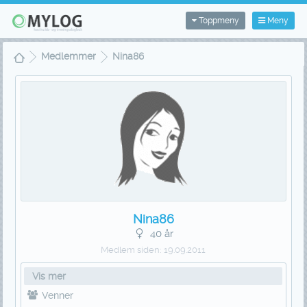
Toppmeny
Meny
Medlemmer
Nina86
Nina86
40 år
Medlem siden:
19.09.2011
Vis mer
Venner