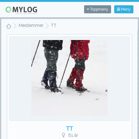
Toppmeny
Meny
Medlemmer
TT
TT
61 år