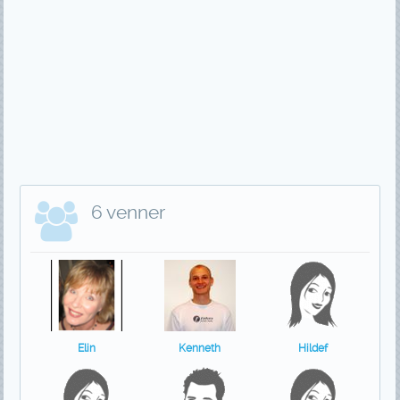
6 venner
Elin
Kenneth
Hildef