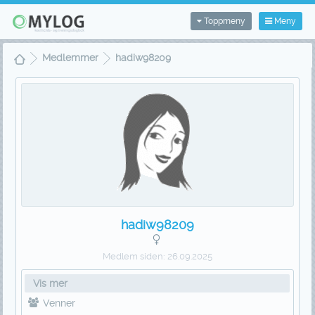
Toppmeny
Meny
Medlemmer
hadiw98209
hadiw98209
Medlem siden:
26.09.2025
Vis mer
Venner