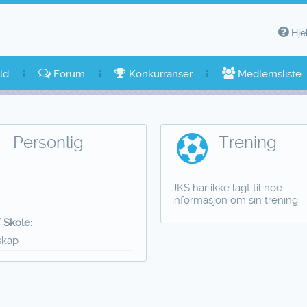
Hje
ld
Forum
Konkurranser
Medlemsliste
Personlig
Trening
JKS har ikke lagt til noe
informasjon om sin trening.
e
 Skole:
skap