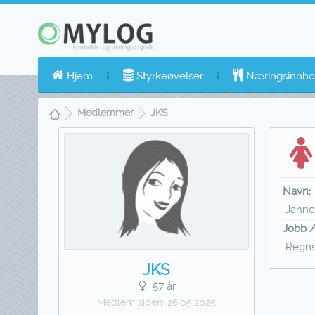
Hjem
Styrkeøvelser
Næringsinnho
Medlemmer
JKS
Navn:
Jann
Jobb /
Regn
JKS
57 år
Medlem siden:
26.05.2025