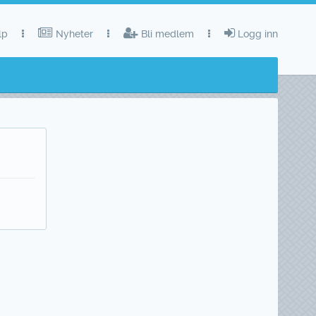
lp
Nyheter
Bli medlem
Logg inn