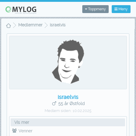
Toppmeny
Meny
Medlemmer
israelvis
israelvis
55 år Østfold
Medlem siden:
10.02.2025
Vis mer
Venner