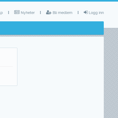
lp
Nyheter
Bli medlem
Logg inn