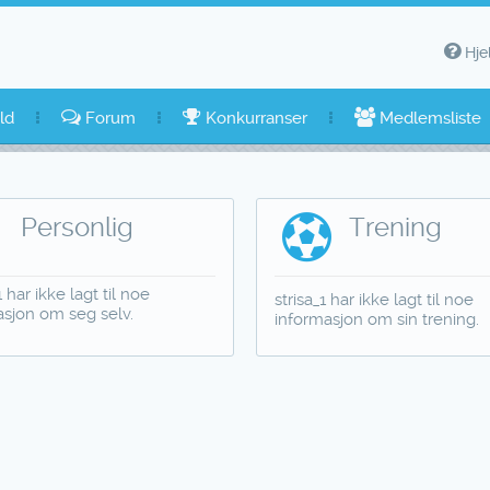
Hje
ld
Forum
Konkurranser
Medlemsliste
Personlig
Trening
1 har ikke lagt til noe
strisa_1 har ikke lagt til noe
asjon om seg selv.
informasjon om sin trening.