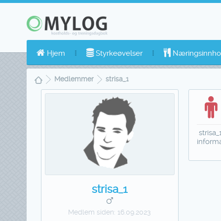
Hjem
Styrkeøvelser
Næringsinnho
Medlemmer
strisa_1
strisa_
inform
strisa_1
Medlem siden:
16.09.2023