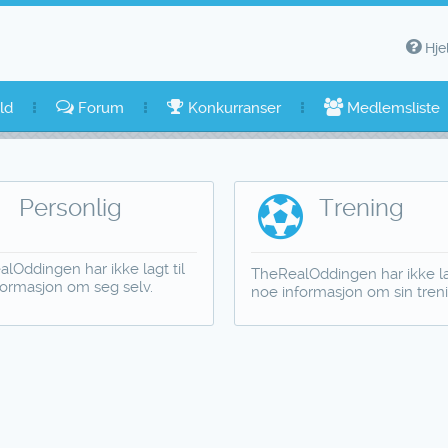
Hje
ld
Forum
Konkurranser
Medlemsliste
Personlig
Trening
lOddingen har ikke lagt til
TheRealOddingen har ikke lag
formasjon om seg selv.
noe informasjon om sin tren