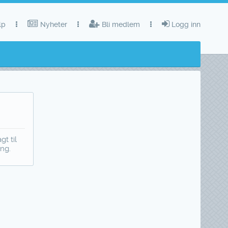
lp
Nyheter
Bli medlem
Logg inn
t til
ing.