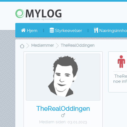
Hjem
Styrkeøvelser
Næringsinnho
Medlemmer
TheRealOddingen
TheRea
noe in
TheRealOddingen
Medlem siden:
03.01.2023