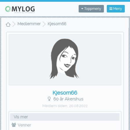
Toppmeny
Meny
Medlemmer
Kjesom66
Kjesom66
60 år Akershus
Medlem siden:
20.08.2022
Vis mer
Venner