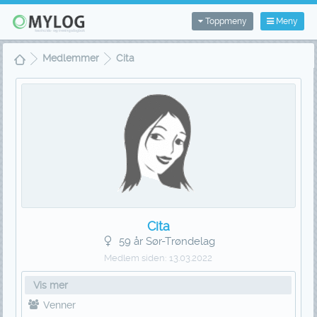
Toppmeny
Meny
Medlemmer
Cita
Cita
59 år Sør-Trøndelag
Medlem siden:
13.03.2022
Vis mer
Venner