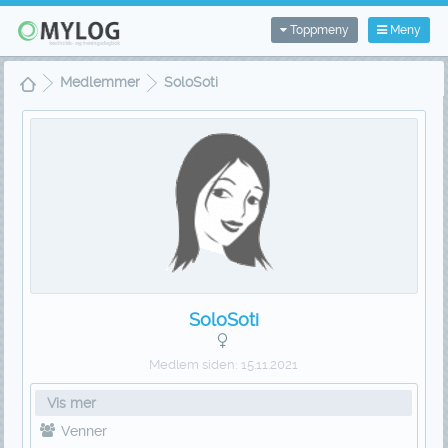
Toppmeny
Meny
Medlemmer
SoloSoti
SoloSoti
Medlem siden:
15.11.2021
Vis mer
Venner