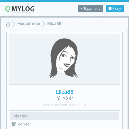
Toppmeny
Meny
Medlemmer
Elica88
Elica88
38 år
Medlem siden:
24.10.2021
Vis mer
Venner