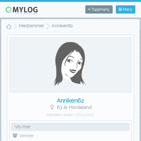
Toppmeny
Meny
Medlemmer
Anniken62
Anniken62
63 år Hordaland
Medlem siden:
27.04.2021
Vis mer
Venner