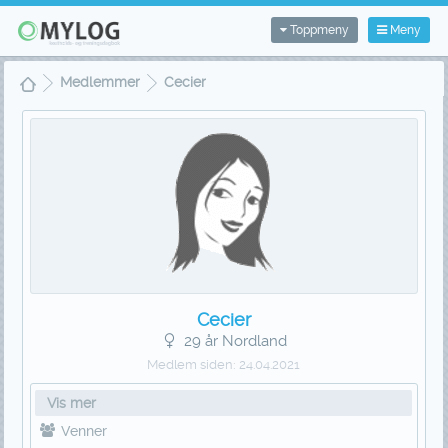
Toppmeny
Meny
Medlemmer
Cecier
Cecier
29 år Nordland
Medlem siden:
24.04.2021
Vis mer
Venner