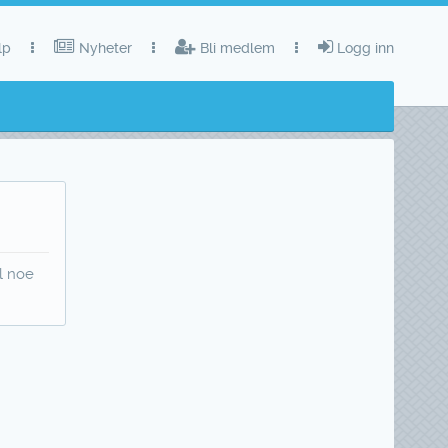
lp
Nyheter
Bli medlem
Logg inn
il noe