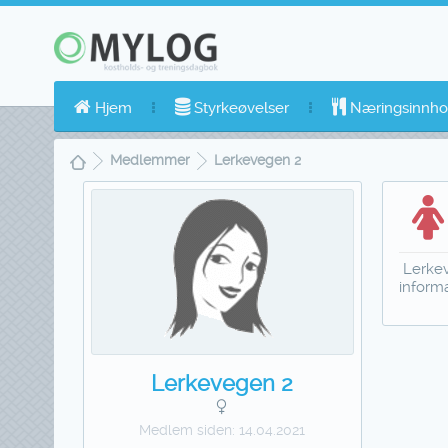
Hjem
Styrkeøvelser
Næringsinnho
Medlemmer
Lerkevegen 2
Lerkev
inform
Lerkevegen 2
Medlem siden:
14.04.2021