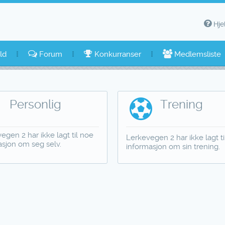
Hje
ld
Forum
Konkurranser
Medlemsliste
Personlig
Trening
egen 2 har ikke lagt til noe
Lerkevegen 2 har ikke lagt t
asjon om seg selv.
informasjon om sin trening.