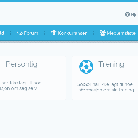
Hje
ld
Forum
Konkurranser
Medlemsliste
Personlig
Trening
 har ikke lagt til noe
SolSor har ikke lagt til noe
asjon om seg selv.
informasjon om sin trening.