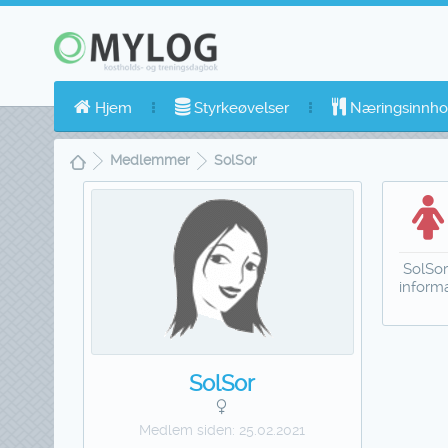
Hjem
Styrkeøvelser
Næringsinnho
Medlemmer
SolSor
SolSor
inform
SolSor
Medlem siden:
25.02.2021