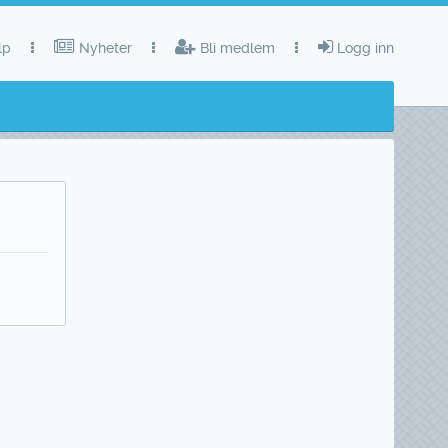
lp
Nyheter
Bli medlem
Logg inn