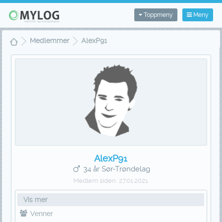
Toppmeny
Meny
Medlemmer
AlexP91
AlexP91
34 år Sør-Trøndelag
Medlem siden:
27.01.2021
Vis mer
Venner