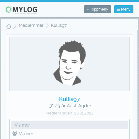
Toppmeny
Meny
Medlemmer
Kullis97
Kullis97
29 år Aust-Agder
Medlem siden:
20.01.2021
Vis mer
Venner