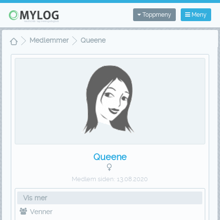
Toppmeny
Meny
Medlemmer
Queene
Queene
Medlem siden:
13.08.2020
Vis mer
Venner