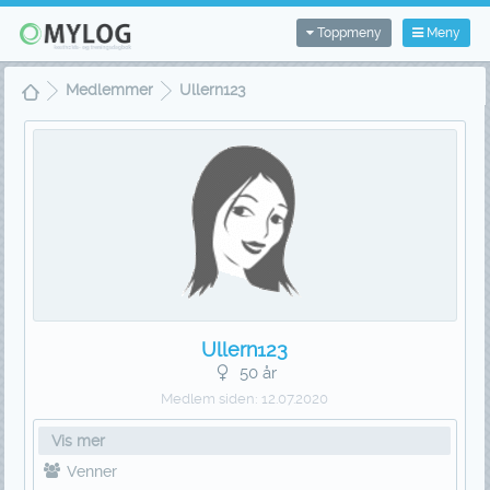
Toppmeny
Meny
Medlemmer
Ullern123
Ullern123
50 år
Medlem siden:
12.07.2020
Vis mer
Venner