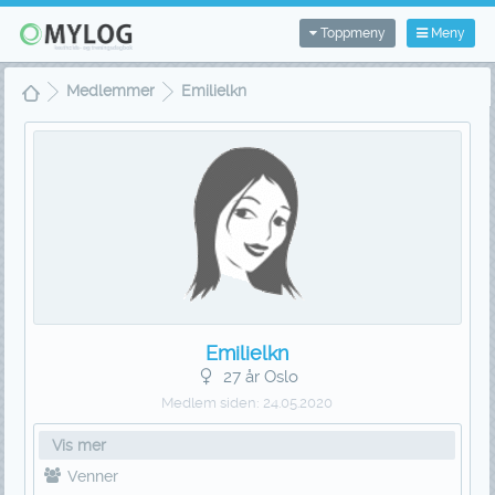
Toppmeny
Meny
Medlemmer
Emilielkn
Emilielkn
27 år Oslo
Medlem siden:
24.05.2020
Vis mer
Venner